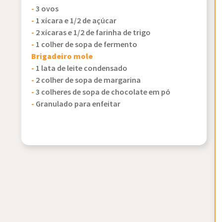
-
3 ovos
-
1 xícara e 1/2 de açúcar
-
2 xícaras e 1/2 de farinha de trigo
-
1 colher de sopa de fermento
Brigadeiro mole
-
1 lata de leite condensado
-
2 colher de sopa de margarina
-
3 colheres de sopa de chocolate em pó
-
Granulado para enfeitar