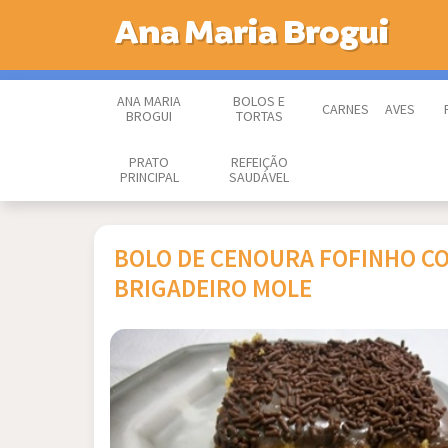
Ana Maria Brogui
ANA MARIA
BOLOS E
CARNES
AVES
BROGUI
TORTAS
PRATO
REFEIÇÃO
PRINCIPAL
SAUDÁVEL
BOLO DE CENOURA FOFINHO C
BRIGADEIRO MOLE