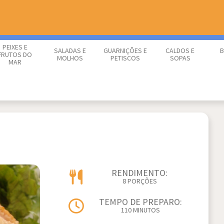
PEIXES E
SALADAS E
GUARNIÇÕES E
CALDOS E
B
FRUTOS DO
MOLHOS
PETISCOS
SOPAS
MAR
RENDIMENTO:
8 PORÇÕES
TEMPO DE PREPARO:
110 MINUTOS