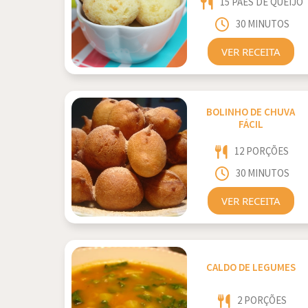
15 PÃES DE QUEIJO
30 MINUTOS
VER RECEITA
BOLINHO DE CHUVA
FÁCIL
12 PORÇÕES
30 MINUTOS
VER RECEITA
CALDO DE LEGUMES
2 PORÇÕES