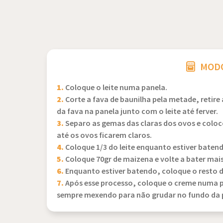
MODO
1.
Coloque o leite numa panela.
2.
Corte a fava de baunilha pela metade, retir
da fava na panela junto com o leite até ferver.
3.
Separo as gemas das claras dos ovos e colo
até os ovos ficarem claros.
4.
Coloque 1/3 do leite enquanto estiver baten
5.
Coloque 70gr de maizena e volte a bater mai
6.
Enquanto estiver batendo, coloque o resto do
7.
Após esse processo, coloque o creme numa pa
sempre mexendo para não grudar no fundo da 