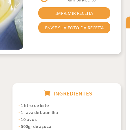
ARTHUR RIBEIRO
Next
IMPRIMIR RECEITA
ENVIE SUA FOTO DA RECEITA
INGREDIENTES
-
1 litro de leite
-
1 fava de baunilha
-
10 ovos
-
500gr de açúcar