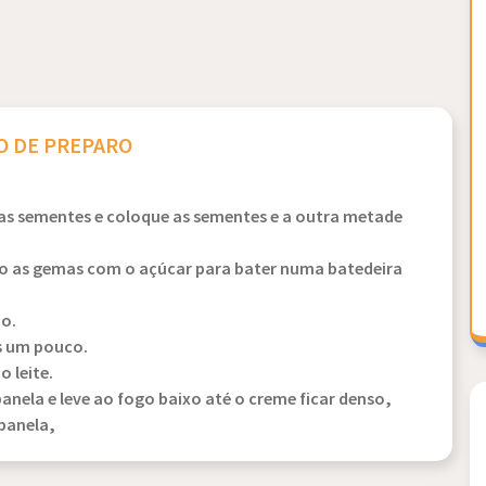
 DE PREPARO
e as sementes e coloque as sementes e a outra metade
co as gemas com o açúcar para bater numa batedeira
do.
s um pouco.
 leite.
nela e leve ao fogo baixo até o creme ficar denso,
panela,