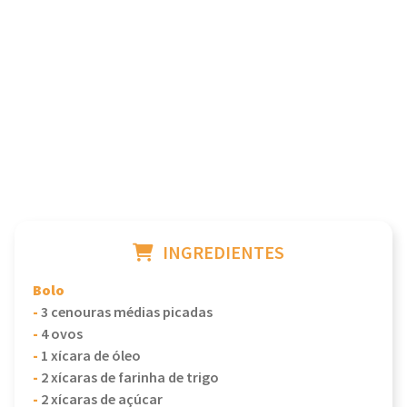
INGREDIENTES
Bolo
-
3 cenouras médias picadas
-
4 ovos
-
1 xícara de óleo
-
2 xícaras de farinha de trigo
-
2 xícaras de açúcar