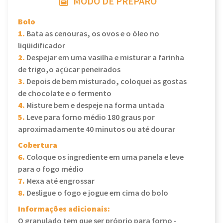
MODO DE PREPARO
Bolo
1.
Bata as cenouras, os ovos e o óleo no
liqüidificador
2.
Despejar em uma vasilha e misturar a farinha
de trigo,o açúcar peneirados
3.
Depois de bem misturado, coloquei as gostas
de chocolate e o fermento
4.
Misture bem e despeje na forma untada
5.
Leve para forno médio 180 graus por
aproximadamente 40 minutos ou até dourar
Cobertura
6.
Coloque os ingrediente em uma panela e leve
para o fogo médio
7.
Mexa até engrossar
8.
Desligue o fogo e jogue em cima do bolo
Informações adicionais:
O granulado tem que ser próprio para forno -