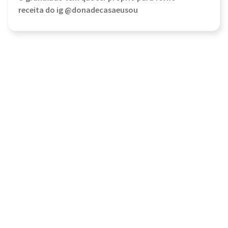
receita do ig @donadecasaeusou