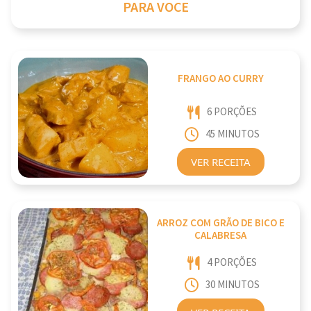
PARA VOCE
FRANGO AO CURRY
6 PORÇÕES
45 MINUTOS
VER RECEITA
ARROZ COM GRÃO DE BICO E
CALABRESA
4 PORÇÕES
30 MINUTOS