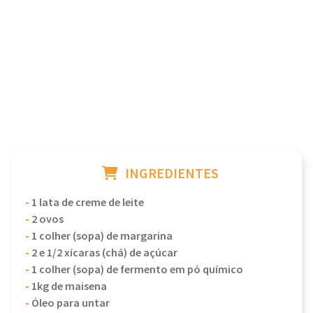
INGREDIENTES
-
1 lata de creme de leite
-
2 ovos
-
1 colher (sopa) de margarina
-
2 e 1/2 xícaras (chá) de açúcar
-
1 colher (sopa) de fermento em pó químico
-
1kg de maisena
-
Óleo para untar