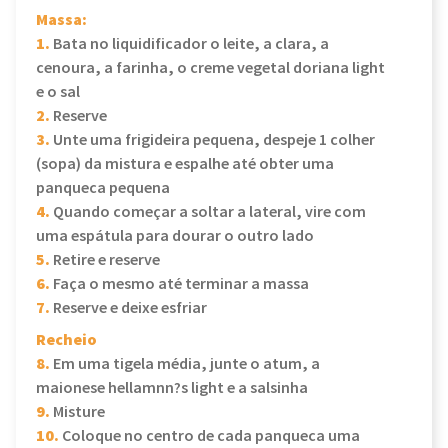
Massa:
1.
Bata no liquidificador o leite, a clara, a
cenoura, a farinha, o creme vegetal doriana light
e o sal
2.
Reserve
3.
Unte uma frigideira pequena, despeje 1 colher
(sopa) da mistura e espalhe até obter uma
panqueca pequena
4.
Quando começar a soltar a lateral, vire com
uma espátula para dourar o outro lado
5.
Retire e reserve
6.
Faça o mesmo até terminar a massa
7.
Reserve e deixe esfriar
Recheio
8.
Em uma tigela média, junte o atum, a
maionese hellamnn?s light e a salsinha
9.
Misture
10.
Coloque no centro de cada panqueca uma