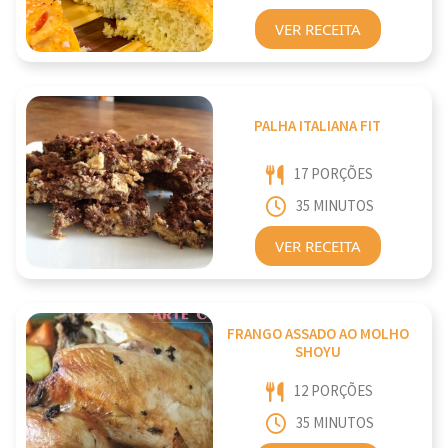
VER RECEITA
PALHA ITALIANA FIT
17 PORÇÕES
35 MINUTOS
VER RECEITA
FRANGO ASSADO AO MOLHO
SHOYU
12 PORÇÕES
35 MINUTOS