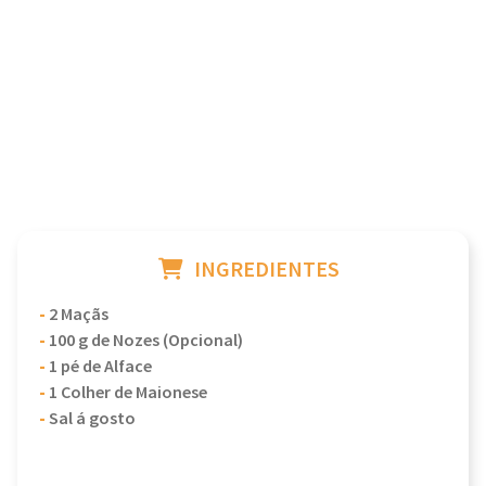
INGREDIENTES
-
2 Maçãs
-
100 g de Nozes (Opcional)
-
1 pé de Alface
-
1 Colher de Maionese
-
Sal á gosto