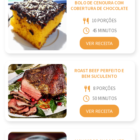
BOLO DE CENOURA COM
COBERTURA DE CHOCOLATE
10 PORÇÕES
45 MINUTOS
VER RECEITA
ROAST BEEF PERFEITO E
BEM SUCULENTO
8 PORÇÕES
50 MINUTOS
VER RECEITA