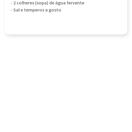
-
2 colheres (sopa) de água fervente
-
Sal e temperos a gosto