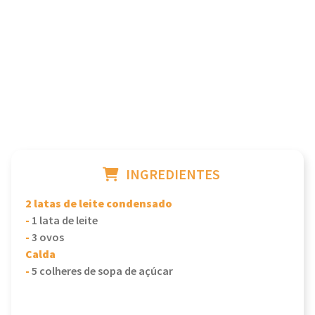
INGREDIENTES
2 latas de leite condensado
-
1 lata de leite
-
3 ovos
Calda
-
5 colheres de sopa de açúcar