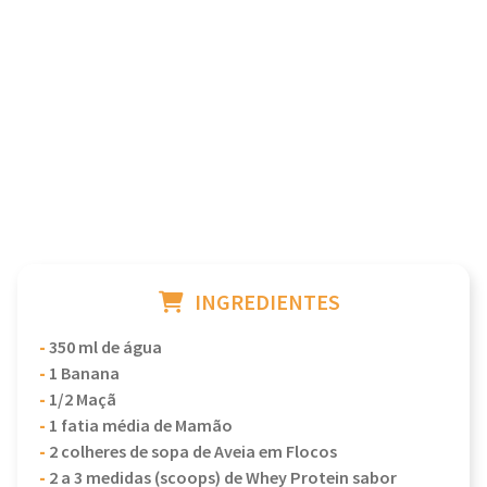
INGREDIENTES
-
350 ml de água
-
1 Banana
-
1/2 Maçã
-
1 fatia média de Mamão
-
2 colheres de sopa de Aveia em Flocos
-
2 a 3 medidas (scoops) de Whey Protein sabor