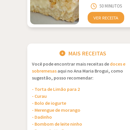
50 MINUTOS
VER RECEITA
MAIS RECEITAS
Você pode encontrar mais receitas de
doces e
sobremesas
aqui no Ana Maria Brogui, como
sugestão, posso recomendar:
- Torta de Limão para 2
- Curau
- Bolo de iogurte
- Merengue de morango
- Dadinho
- Bombom de leite ninho