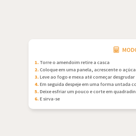
MODO
1.
Torre o amendoim retire a casca
2.
Coloque em uma panela, acrescente o açúcar
3.
Leve ao fogo e mexa até começar desgrudar 
4.
Em seguida despeje em uma forma untada c
5.
Deixe esfriar um pouco e corte em quadradi
6.
E sirva-se