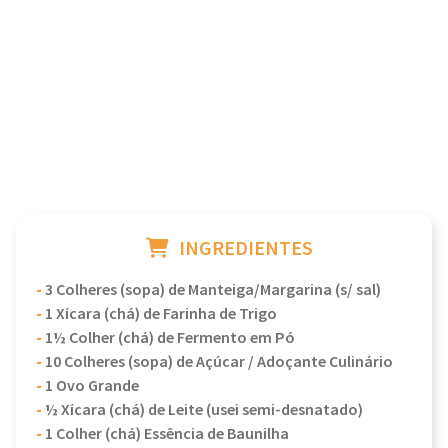
INGREDIENTES
-
3 Colheres (sopa) de Manteiga/Margarina (s/ sal)
-
1 Xícara (chá) de Farinha de Trigo
-
1½ Colher (chá) de Fermento em Pó
-
10 Colheres (sopa) de Açúcar / Adoçante Culinário
-
1 Ovo Grande
-
½ Xícara (chá) de Leite (usei semi-desnatado)
-
1 Colher (chá) Essência de Baunilha