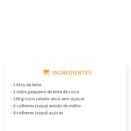
INGREDIENTES
-
1 litro de leite
-
1 vidro pequeno de leite de coco
-
100 g coco ralado seco sem açúcar
-
6 colheres (sopa) amido de milho
-
8 colheres (sopa) açúcar