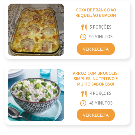
COXA DE FRANGO AO
REQUEIJÃO E BACON
5 PORÇÕES
90 MINUTOS
VER RECEITA
ARROZ COM BRÓCOLIS:
SIMPLES, NUTRITIVO E
MUITO SABOROSO!
4 PORÇÕES
45 MINUTOS
VER RECEITA