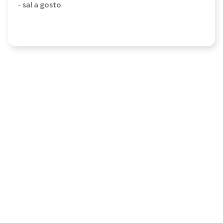
-
sal a gosto