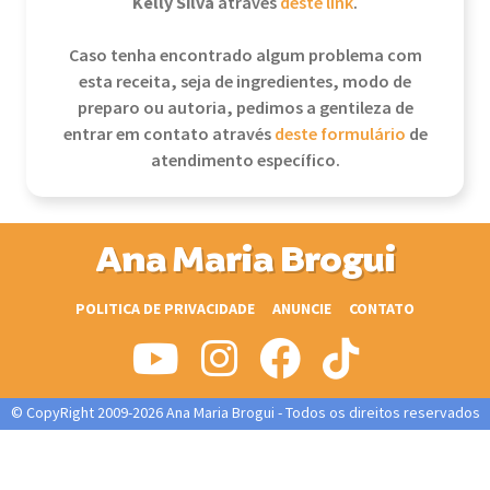
Kelly Silva
através
deste link
.
Caso tenha encontrado algum problema com
esta receita, seja de ingredientes, modo de
preparo ou autoria, pedimos a gentileza de
entrar em contato através
deste formulário
de
atendimento específico.
Ana Maria Brogui
POLITICA DE PRIVACIDADE
ANUNCIE
CONTATO
© CopyRight 2009-2026 Ana Maria Brogui - Todos os direitos reservados