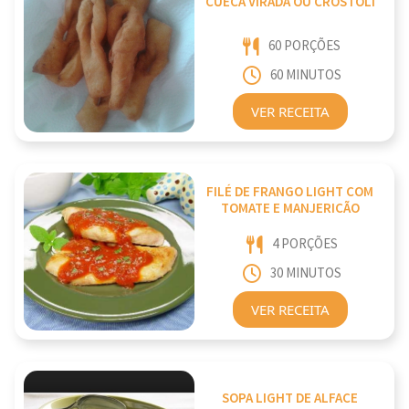
CUECA VIRADA OU CROSTOLI
60 PORÇÕES
60 MINUTOS
VER RECEITA
FILÉ DE FRANGO LIGHT COM
TOMATE E MANJERICÃO
4 PORÇÕES
30 MINUTOS
VER RECEITA
SOPA LIGHT DE ALFACE