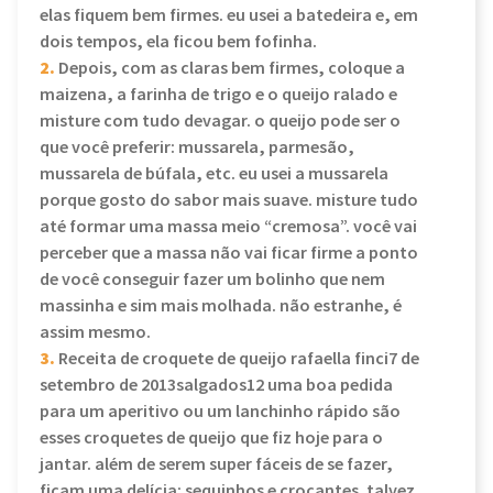
elas fiquem bem firmes. eu usei a batedeira e, em
dois tempos, ela ficou bem fofinha.
2.
Depois, com as claras bem firmes, coloque a
maizena, a farinha de trigo e o queijo ralado e
misture com tudo devagar. o queijo pode ser o
que você preferir: mussarela, parmesão,
mussarela de búfala, etc. eu usei a mussarela
porque gosto do sabor mais suave. misture tudo
até formar uma massa meio “cremosa”. você vai
perceber que a massa não vai ficar firme a ponto
de você conseguir fazer um bolinho que nem
massinha e sim mais molhada. não estranhe, é
assim mesmo.
3.
Receita de croquete de queijo rafaella finci7 de
setembro de 2013salgados12 uma boa pedida
para um aperitivo ou um lanchinho rápido são
esses croquetes de queijo que fiz hoje para o
jantar. além de serem super fáceis de se fazer,
ficam uma delícia: sequinhos e crocantes. talvez