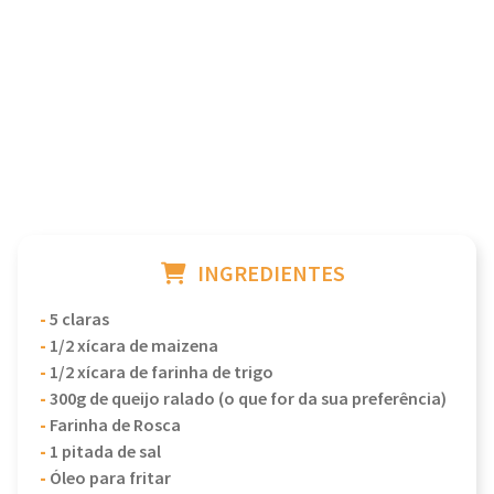
INGREDIENTES
-
5 claras
-
1/2 xícara de maizena
-
1/2 xícara de farinha de trigo
-
300g de queijo ralado (o que for da sua preferência)
-
Farinha de Rosca
-
1 pitada de sal
-
Óleo para fritar