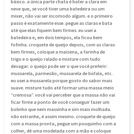
básico. a única parte chata é bater a clara em
neve que, se você tiver uma batedeira ou um
mixer, não vai ser incomodo algum. e o primeiro
passo é exatamente esse. pegue as claras e bata
até que elas fiquem bem firmes. eu usei a
batedeira e, em dois tempos, ela ficou bem
fofinha. croquete de queijo depois, com as claras
bem firmes, coloque a maizena, a farinha de
trigo e o queijo ralado e misture com tudo
devagar. o queijo pode ser o que você preferir:
mussarela, parmesão, mussarela de búfala, etc.
eu usei a mussarela porque gosto do sabor mais
suave. misture tudo até formar uma massa meio
“cremosa”. você vai perceber que a massa não vai
ficar firme a ponto de você conseguir fazer um
bolinho que nem massinha e sim mais molhada.
não estranhe, é assim mesmo. croquete de queijo
com a massa pronta, pegue um pouquinho com a
colher, dê uma modelada com a mão e coloque