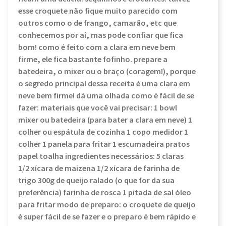
esse croquete não fique muito parecido com
outros como o de frango, camarão, etc que
conhecemos por aí, mas pode confiar que fica
bom! como é feito com a clara em neve bem
firme, ele fica bastante fofinho. prepare a
batedeira, o mixer ou o braço (coragem!), porque
o segredo principal dessa receita é uma clara em
neve bem firme! dá uma olhada como é fácil de se
fazer: materiais que você vai precisar: 1 bowl
mixer ou batedeira (para bater a clara em neve) 1
colher ou espátula de cozinha 1 copo medidor 1
colher 1 panela para fritar 1 escumadeira pratos
papel toalha ingredientes necessários: 5 claras
1/2 xícara de maizena 1/2 xícara de farinha de
trigo 300g de queijo ralado (o que for da sua
preferência) farinha de rosca 1 pitada de sal óleo
para fritar modo de preparo: o croquete de queijo
é super fácil de se fazer e o preparo é bem rápido e