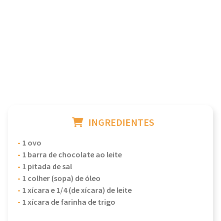
INGREDIENTES
-
1 ovo
-
1 barra de chocolate ao leite
-
1 pitada de sal
-
1 colher (sopa) de óleo
-
1 xícara e 1/4 (de xícara) de leite
-
1 xícara de farinha de trigo