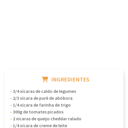
INGREDIENTES
-
3/4 xícaras de caldo de legumes
-
2/3 xícara de purê de abóbora
-
1/4 xícara de farinha de trigo
-
300g de tomates picados
-
2 xícaras de queijo cheddar ralado
-
1/4 xícara de creme de leite