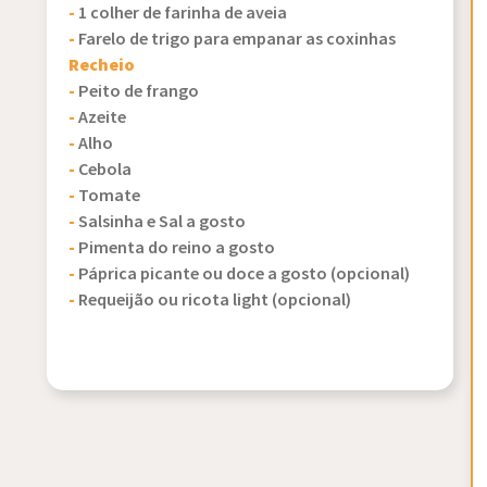
-
1 colher de farinha de aveia
-
Farelo de trigo para empanar as coxinhas
Recheio
-
Peito de frango
-
Azeite
-
Alho
-
Cebola
-
Tomate
-
Salsinha e Sal a gosto
-
Pimenta do reino a gosto
-
Páprica picante ou doce a gosto (opcional)
-
Requeijão ou ricota light (opcional)