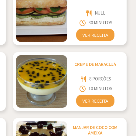
NULL
30 MINUTOS
VER RECEITA
CREME DE MARACUJÁ
8 PORÇÕES
10 MINUTOS
VER RECEITA
MANJAR DE COCO COM
AMEIXA