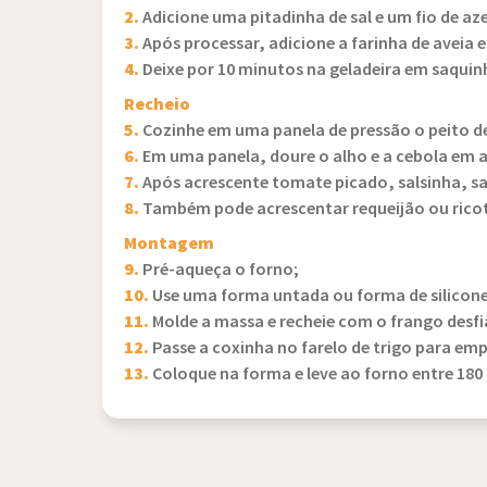
2.
Adicione uma pitadinha de sal e um fio de aze
3.
Após processar, adicione a farinha de aveia 
4.
Deixe por 10 minutos na geladeira em saquinh
Recheio
5.
Cozinhe em uma panela de pressão o peito de
6.
Em uma panela, doure o alho e a cebola em a
7.
Após acrescente tomate picado, salsinha, sal
8.
Também pode acrescentar requeijão ou ricota
Montagem
9.
Pré-aqueça o forno;
10.
Use uma forma untada ou forma de silicone
11.
Molde a massa e recheie com o frango desf
12.
Passe a coxinha no farelo de trigo para em
13.
Coloque na forma e leve ao forno entre 180 