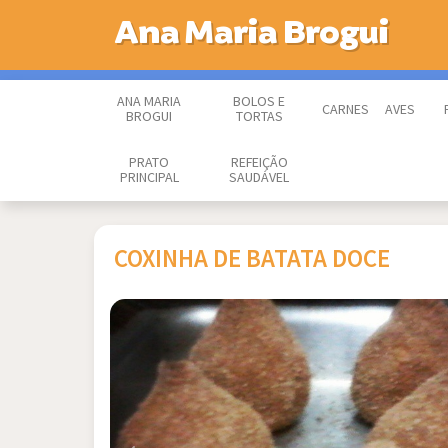
Ana Maria Brogui
ANA MARIA
BOLOS E
CARNES
AVES
BROGUI
TORTAS
PRATO
REFEIÇÃO
PRINCIPAL
SAUDÁVEL
COXINHA DE BATATA DOCE