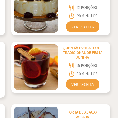
22 PORÇÕES
20 MINUTOS
VER RECEITA
QUENTÃO SEM ALCOOL
TRADICIONAL DE FESTA
JUNINA
15 PORÇÕES
30 MINUTOS
VER RECEITA
TORTA DE ABACAXI
ASSADA