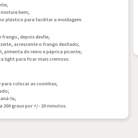
ite;
e misture bem;
o plástico para facilitar a moldagem.
 frango, depois desfie;
zeite, acrescente o frango desfiado;
, pimenta do reino e páprica picante;
 light para ficar mais cremoso.
 para colocar as coxinhas;
iado;
paná-la;
a 200 graus por +/- 20 minutos.