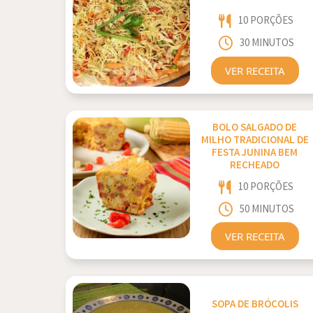
10 PORÇÕES
30 MINUTOS
VER RECEITA
BOLO SALGADO DE
MILHO TRADICIONAL DE
FESTA JUNINA BEM
RECHEADO
10 PORÇÕES
50 MINUTOS
VER RECEITA
SOPA DE BRÓCOLIS