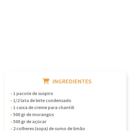
INGREDIENTES
-
1 pacote de suspiro
-
1/2 lata de leite condensado
-
1 caixa de creme para chantili
-
500 gr de morangos
-
500 gr de açúcar
-
2 colheres (sopa) de sumo de limão