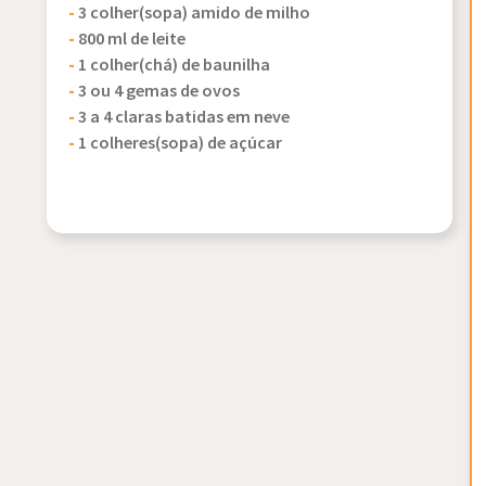
-
3 colher(sopa) amido de milho
-
800 ml de leite
-
1 colher(chá) de baunilha
-
3 ou 4 gemas de ovos
-
3 a 4 claras batidas em neve
-
1 colheres(sopa) de açúcar