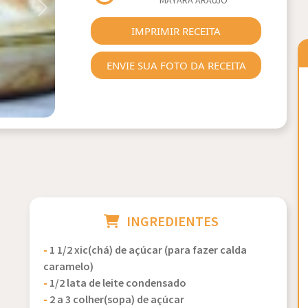
MAYARA ARAUJO
Next
IMPRIMIR RECEITA
ENVIE SUA FOTO DA RECEITA
INGREDIENTES
-
1 1/2 xic(chá) de açúcar (para fazer calda
caramelo)
-
1/2 lata de leite condensado
-
2 a 3 colher(sopa) de açúcar