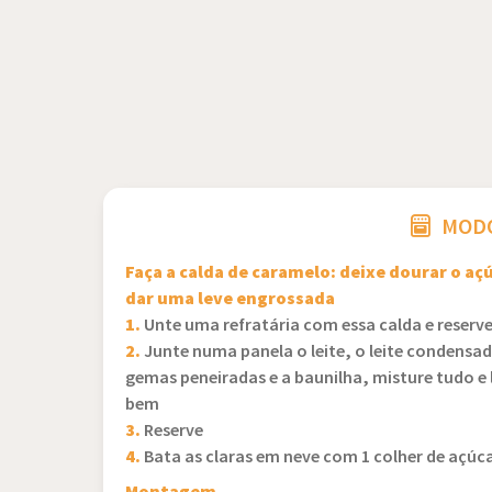
MODO
Faça a calda de caramelo: deixe dourar o aç
dar uma leve engrossada
1.
Unte uma refratária com essa calda e reserv
2.
Junte numa panela o leite, o leite condensado
gemas peneiradas e a baunilha, misture tudo 
bem
3.
Reserve
4.
Bata as claras em neve com 1 colher de aç