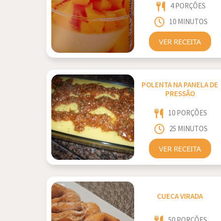
4 PORÇÕES
10 MINUTOS
VER RECEITA
POLENTA NA PANELA DE
PRESSÃO
10 PORÇÕES
25 MINUTOS
VER RECEITA
CUECA VIRADA
50 PORÇÕES