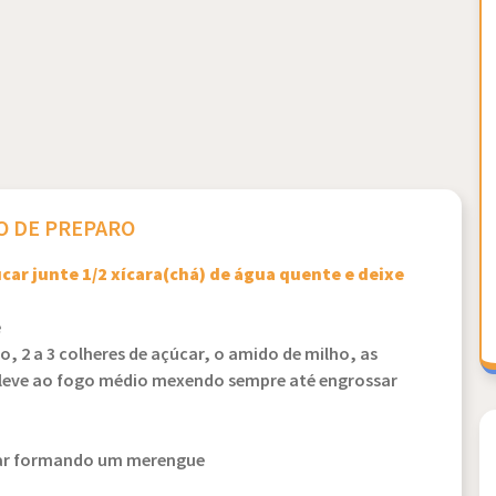
 DE PREPARO
úcar junte 1/2 xícara(chá) de água quente e deixe
e
, 2 a 3 colheres de açúcar, o amido de milho, as
e leve ao fogo médio mexendo sempre até engrossar
úcar formando um merengue