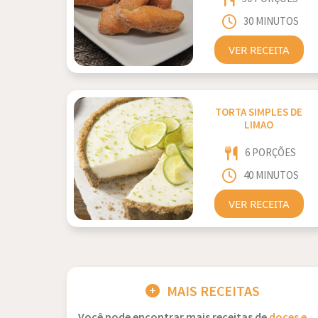
30 MINUTOS
VER RECEITA
TORTA SIMPLES DE
LIMAO
6 PORÇÕES
40 MINUTOS
VER RECEITA
MAIS RECEITAS
Você pode encontrar mais receitas de
doces e