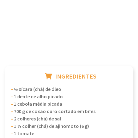
INGREDIENTES
-
½ xícara (chá) de óleo
-
1 dente de alho picado
-
1 cebola média picada
-
700 g de coxão duro cortado em bifes
-
2 colheres (chá) de sal
-
1 ½ colher (chá) de ajinomoto (6 g)
-
1 tomate