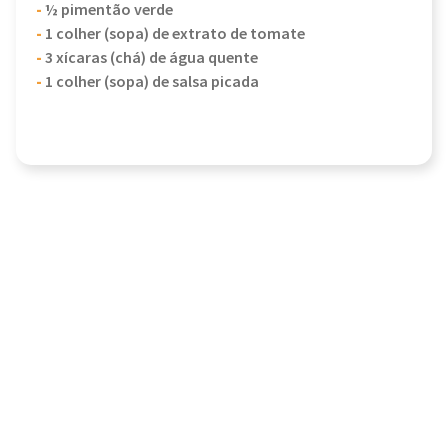
-
½ pimentão verde
-
1 colher (sopa) de extrato de tomate
-
3 xícaras (chá) de água quente
-
1 colher (sopa) de salsa picada