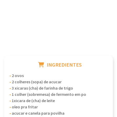
INGREDIENTES
-
2 ovos
-
2 colheres (sopa) de acucar
-
3 xicaras (cha) de farinha de trigo
-
1 colher (sobremesa) de fermento em po
-
1xicara de (cha) de leite
-
oleo pra fritar
-
acucar e canela para povilha