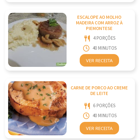
ESCALOPE AO MOLHO
MADEIRA COM ARROZ À
PIEMONTESE
4 PORÇÕES
40 MINUTOS
VER RECEITA
CARNE DE PORCO AO CREME
DE LEITE
6 PORÇÕES
40 MINUTOS
VER RECEITA