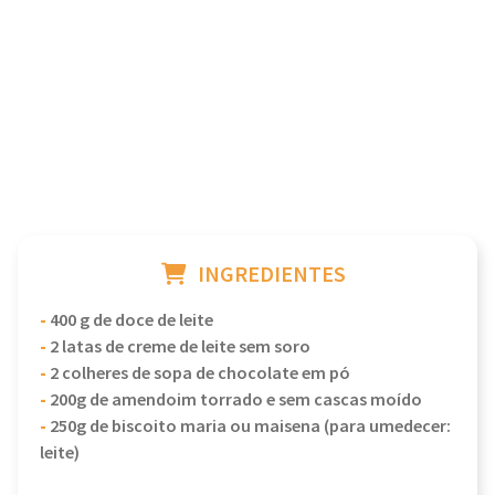
INGREDIENTES
-
400 g de doce de leite
-
2 latas de creme de leite sem soro
-
2 colheres de sopa de chocolate em pó
-
200g de amendoim torrado e sem cascas moído
-
250g de biscoito maria ou maisena (para umedecer:
leite)