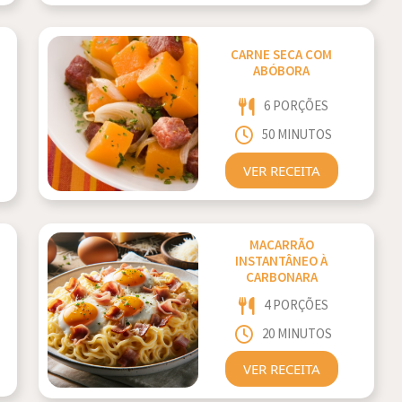
CARNE SECA COM
ABÓBORA
6 PORÇÕES
50 MINUTOS
VER RECEITA
MACARRÃO
INSTANTÂNEO À
CARBONARA
4 PORÇÕES
20 MINUTOS
VER RECEITA