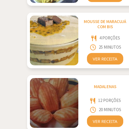
MOUSSE DE MARACUJÁ
COM BIS
4 PORÇÕES
25 MINUTOS
VER RECEITA
MADALENAS
12 PORÇÕES
20 MINUTOS
VER RECEITA