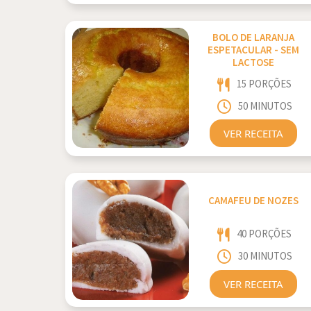
BOLO DE LARANJA
ESPETACULAR - SEM
LACTOSE
15 PORÇÕES
50 MINUTOS
VER RECEITA
CAMAFEU DE NOZES
40 PORÇÕES
30 MINUTOS
VER RECEITA