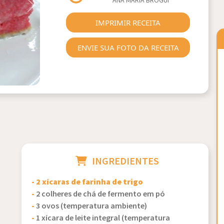
ANA MARIA BROGUI
Next
IMPRIMIR RECEITA
ENVIE SUA FOTO DA RECEITA
INGREDIENTES
- 2 xícaras de farinha de trigo
-
2 colheres de chá de fermento em pó
-
3 ovos (temperatura ambiente)
-
1 xícara de leite integral (temperatura