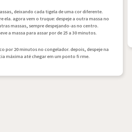
assas, deixando cada tigela de uma cor diferente.
e ela. agora vem o truque: despeje a outra massa no
utras massas, sempre despejando-as no centro.
leve a massa para assar por de 25 a 30 minutos.
sco por 20 minutos no congelador. depois, despeje na
cia máxima até chegar em um ponto fi rme.