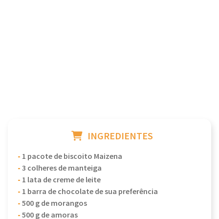
INGREDIENTES
-
1 pacote de biscoito Maizena
-
3 colheres de manteiga
-
1 lata de creme de leite
-
1 barra de chocolate de sua preferência
-
500 g de morangos
-
500 g de amoras