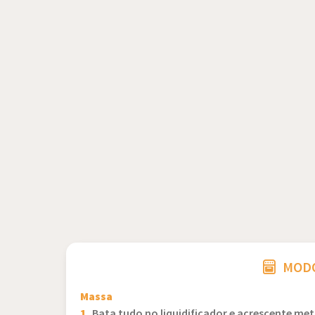
MODO
Massa
1.
Bata tudo no liquidificador e acrescente me