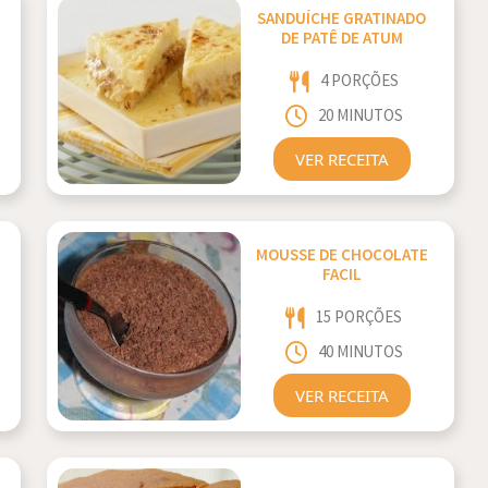
SANDUÍCHE GRATINADO
DE PATÊ DE ATUM
4 PORÇÕES
20 MINUTOS
VER RECEITA
MOUSSE DE CHOCOLATE
FACIL
15 PORÇÕES
40 MINUTOS
VER RECEITA