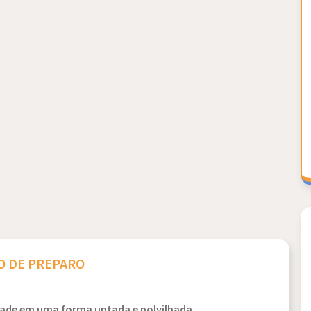
 DE PREPARO
tade em uma forma untada e polvilhada.