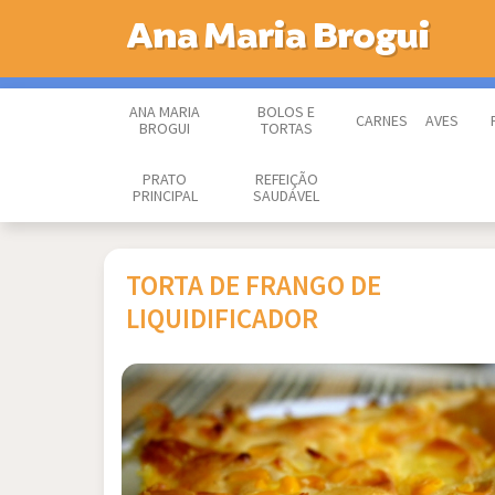
Ana Maria Brogui
ANA MARIA
BOLOS E
CARNES
AVES
BROGUI
TORTAS
PRATO
REFEIÇÃO
PRINCIPAL
SAUDÁVEL
TORTA DE FRANGO DE
LIQUIDIFICADOR