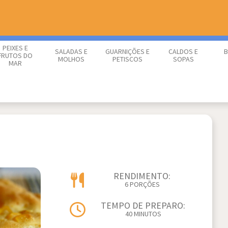
PEIXES E
SALADAS E
GUARNIÇÕES E
CALDOS E
B
FRUTOS DO
MOLHOS
PETISCOS
SOPAS
MAR
RENDIMENTO:
6 PORÇÕES
TEMPO DE PREPARO:
40 MINUTOS