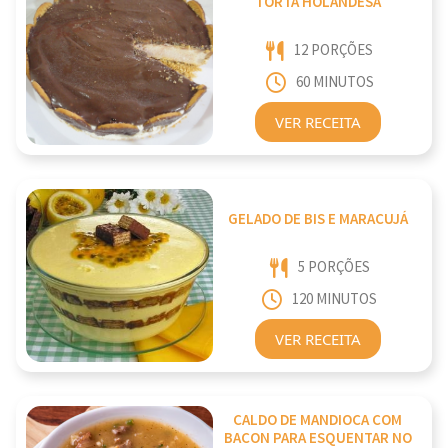
TORTA HOLANDESA
12 PORÇÕES
60 MINUTOS
VER RECEITA
GELADO DE BIS E MARACUJÁ
5 PORÇÕES
120 MINUTOS
VER RECEITA
CALDO DE MANDIOCA COM
BACON PARA ESQUENTAR NO