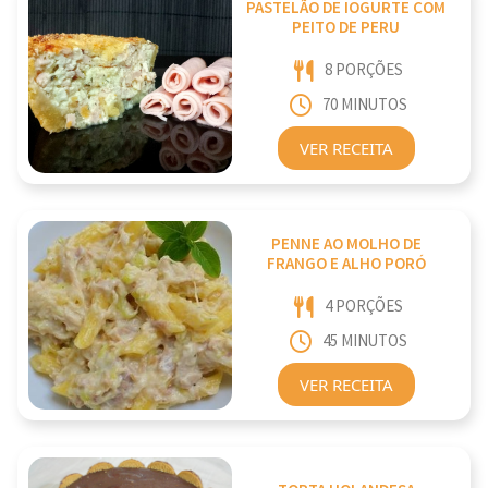
PASTELÃO DE IOGURTE COM
PEITO DE PERU
8 PORÇÕES
70 MINUTOS
VER RECEITA
PENNE AO MOLHO DE
FRANGO E ALHO PORÓ
4 PORÇÕES
45 MINUTOS
VER RECEITA