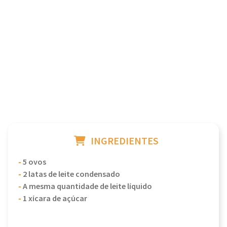
INGREDIENTES
-
5 ovos
-
2 latas de leite condensado
-
A mesma quantidade de leite líquido
-
1 xícara de açúcar