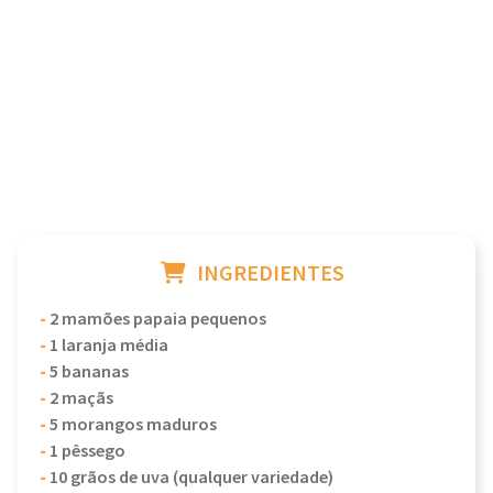
INGREDIENTES
-
2 mamões papaia pequenos
-
1 laranja média
-
5 bananas
-
2 maçãs
-
5 morangos maduros
-
1 pêssego
-
10 grãos de uva (qualquer variedade)