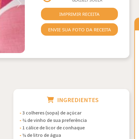
GLAZIELY SOUZA
Next
IMPRIMIR RECEITA
ENVIE SUA FOTO DA RECEITA
INGREDIENTES
-
3 colheres (sopa) de açúcar
-
¾ de vinho de sua preferência
-
1 cálice de licor de conhaque
-
¼ de litro de água