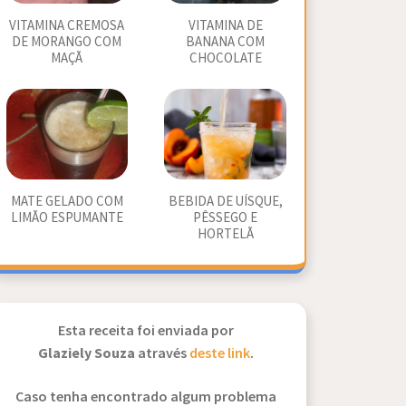
VITAMINA CREMOSA
VITAMINA DE
DE MORANGO COM
BANANA COM
MAÇÃ
CHOCOLATE
MATE GELADO COM
BEBIDA DE UÍSQUE,
LIMÃO ESPUMANTE
PÊSSEGO E
HORTELÃ
Esta receita foi enviada por
Glaziely Souza
através
deste link
.
Caso tenha encontrado algum problema