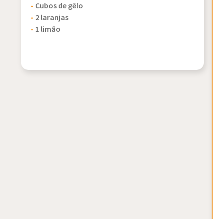
-
Cubos de gêlo
-
2 laranjas
-
1 limão