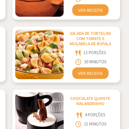
VER RECEITA
SALADA DE TORTELINI
COM TOMATE E
MUÇARELA DE BÚFALA
13 PORÇÕES
30 MINUTOS
VER RECEITA
CHOCOLATE QUENTE
MALANDRINHO
4 PORÇÕES
15 MINUTOS