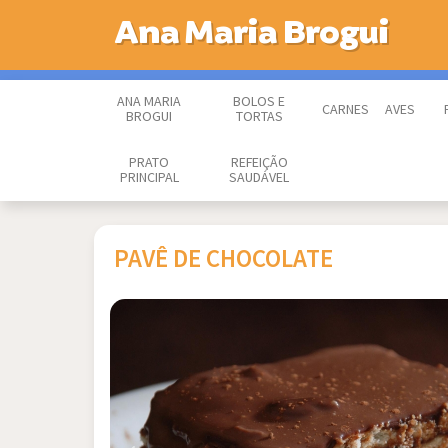
Ana Maria Brogui
ANA MARIA
BOLOS E
CARNES
AVES
BROGUI
TORTAS
PRATO
REFEIÇÃO
PRINCIPAL
SAUDÁVEL
PAVÊ DE CHOCOLATE