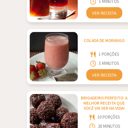
5 MINUTOS
VER RECEITA
COLADA DE MORANGO
1 PORÇÕES
5 MINUTOS
VER RECEITA
BRIGADEIRO PERFEITO: A
MELHOR RECEITA QUE
VOCÊ VAI VER NA VIDA!
10 PORÇÕES
20 MINUTOS