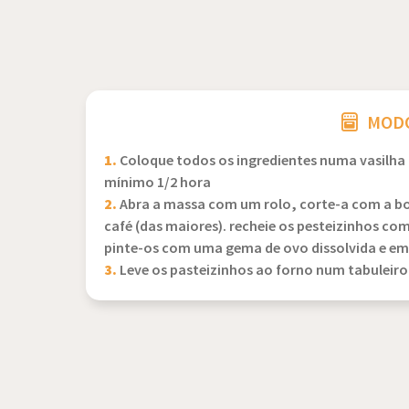
MODO
1.
Coloque todos os ingredientes numa vasilha
mínimo 1/2 hora
2.
Abra a massa com um rolo, corte-a com a bo
café (das maiores). recheie os pesteizinhos co
pinte-os com uma gema de ovo dissolvida e e
3.
Leve os pasteizinhos ao forno num tabuleiro 