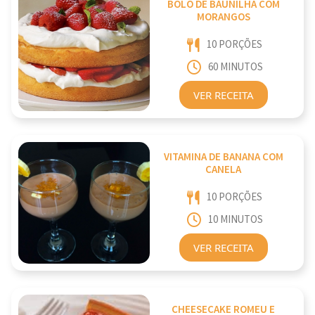
BOLO DE BAUNILHA COM
MORANGOS
10 PORÇÕES
60 MINUTOS
VER RECEITA
VITAMINA DE BANANA COM
CANELA
10 PORÇÕES
10 MINUTOS
VER RECEITA
CHEESECAKE ROMEU E