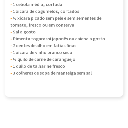
-
1 cebola média, cortada
-
1 xícara de cogumelos, cortados
-
½ xícara picado sem pele e sem sementes de
tomate, fresco ou em conserva
-
Sal a gosto
-
Pimenta togarashi japonês ou caiena a gosto
-
2 dentes de alho em fatias finas
-
1 xícara de vinho branco seco
-
½ quilo de carne de caranguejo
-
1 quilo de talharine fresco
-
3 colheres de sopa de manteiga sem sal