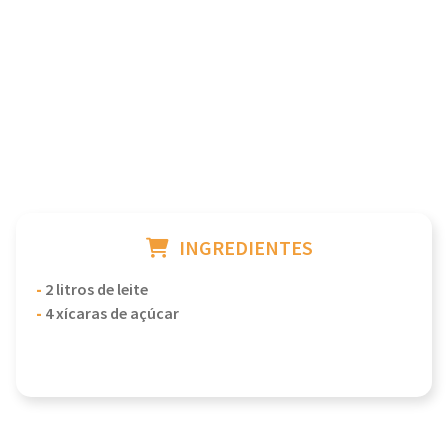
INGREDIENTES
-
2 litros de leite
-
4 xícaras de açúcar