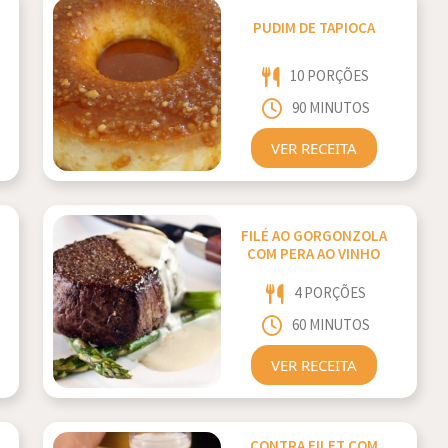
PUDIM DE TAPIOCA
10 PORÇÕES
90 MINUTOS
VER RECEITA
FILÉ AO GORGONZOLA
COM PERA AO VINHO
4 PORÇÕES
60 MINUTOS
VER RECEITA
CONTRA FILET COM