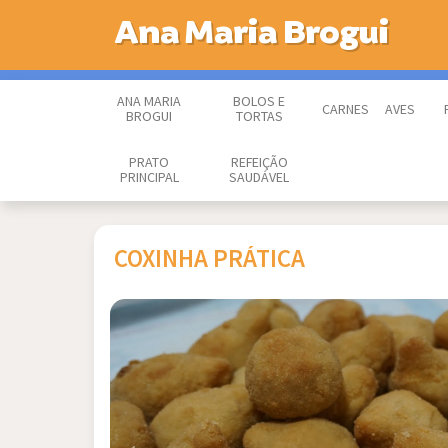
Ana Maria Brogui
ANA MARIA
BOLOS E
CARNES
AVES
BROGUI
TORTAS
PRATO
REFEIÇÃO
PRINCIPAL
SAUDÁVEL
COXINHA PRÁTICA