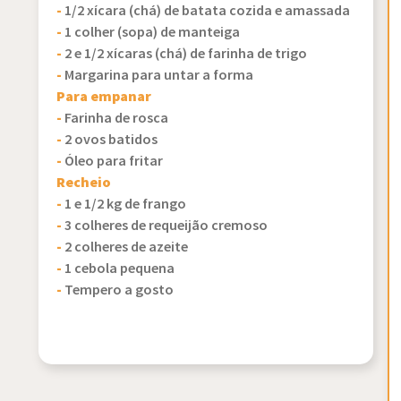
-
1/2 xícara (chá) de batata cozida e amassada
-
1 colher (sopa) de manteiga
-
2 e 1/2 xícaras (chá) de farinha de trigo
-
Margarina para untar a forma
Para empanar
-
Farinha de rosca
-
2 ovos batidos
-
Óleo para fritar
Recheio
-
1 e 1/2 kg de frango
-
3 colheres de requeijão cremoso
-
2 colheres de azeite
-
1 cebola pequena
-
Tempero a gosto