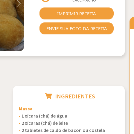
CAUÊ MAGNO
Next
IMPRIMIR RECEITA
ENVIE SUA FOTO DA RECEITA
INGREDIENTES
Massa
-
1 xícara (chá) de água
-
2 xícaras (chá) de leite
-
2 tabletes de caldo de bacon ou costela