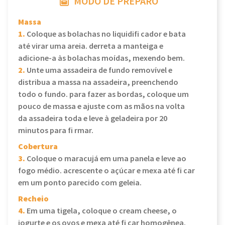
MODO DE PREPARO
Massa
1.
Coloque as bolachas no liquidifi cador e bata
até virar uma areia. derreta a manteiga e
adicione-a às bolachas moídas, mexendo bem.
2.
Unte uma assadeira de fundo removível e
distribua a massa na assadeira, preenchendo
todo o fundo. para fazer as bordas, coloque um
pouco de massa e ajuste com as mãos na volta
da assadeira toda e leve à geladeira por 20
minutos para fi rmar.
Cobertura
3.
Coloque o maracujá em uma panela e leve ao
fogo médio. acrescente o açúcar e mexa até fi car
em um ponto parecido com geleia.
Recheio
4.
Em uma tigela, coloque o cream cheese, o
iogurte e os ovos e mexa até fi car homogênea.