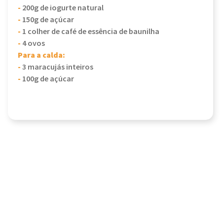
-
200g de iogurte natural
-
150g de açúcar
-
1 colher de café de essência de baunilha
-
4 ovos
Para a calda:
-
3 maracujás inteiros
-
100g de açúcar