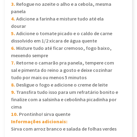
3.
Refogue no azeite o alho e a cebola, mesma
panela
4.
Adicione a farinha e misture tudo até ela
dourar
5.
Adicione o tomate picado e o caldo de carne
dissolvido em 1/2 xícara de água quente
6.
Misture tudo até ficar cremoso, fogo baixo,
mexendo sempre
7.
Retorne o camarão pra panela, tempere com
sal e pimenta do reino a gosto e deixe cozinhar
tudo por mais ou menos 5 minutos
8.
Desligue o fogo e adicione o creme de leite
9.
Transfira tudo isso para um refratário bonito e
finalize com a salsinha e cebolinha picadinha por
cima
10.
Prontinho! sirva quente
Informações adicionais:
Sirva com arroz branco e salada de folhas verdes