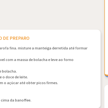
 DE PREPARO
rofa fina. misture a manteiga derretida até formar
el com a massa de bolacha e leve ao forno
e bolacha.
 o doce de leite.
m o açúcar até obter picos firmes.
r cima da banoffee.