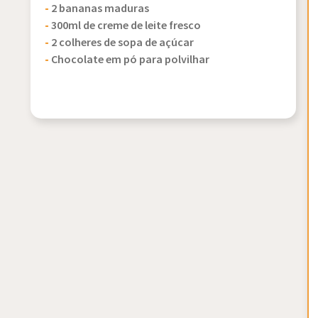
-
2 bananas maduras
-
300ml de creme de leite fresco
-
2 colheres de sopa de açúcar
-
Chocolate em pó para polvilhar