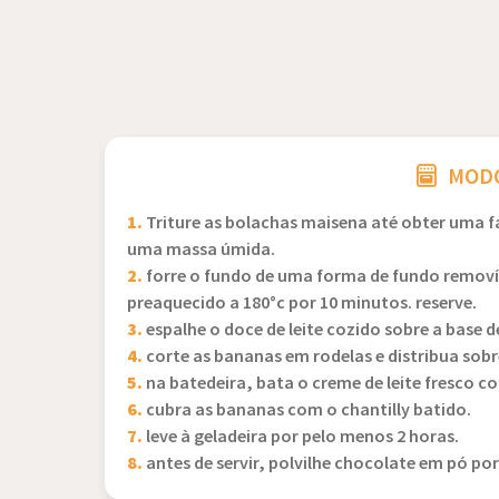
MODO
1.
Triture as bolachas maisena até obter uma fa
uma massa úmida.
2.
forre o fundo de uma forma de fundo removív
preaquecido a 180°c por 10 minutos. reserve.
3.
espalhe o doce de leite cozido sobre a base d
4.
corte as bananas em rodelas e distribua sobre
5.
na batedeira, bata o creme de leite fresco co
6.
cubra as bananas com o chantilly batido.
7.
leve à geladeira por pelo menos 2 horas.
8.
antes de servir, polvilhe chocolate em pó po