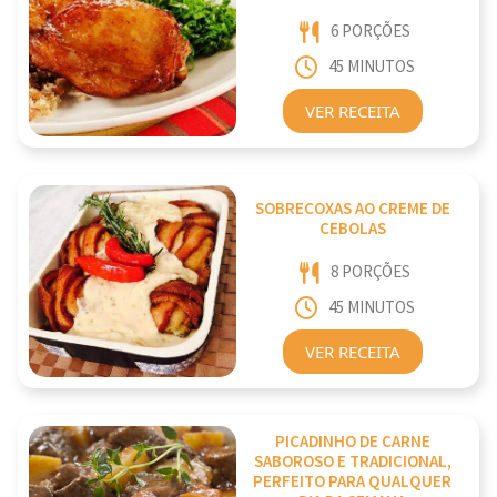
6 PORÇÕES
45 MINUTOS
VER RECEITA
SOBRECOXAS AO CREME DE
CEBOLAS
8 PORÇÕES
45 MINUTOS
VER RECEITA
PICADINHO DE CARNE
SABOROSO E TRADICIONAL,
PERFEITO PARA QUALQUER