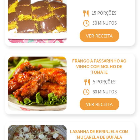
15 PORÇÕES
50 MINUTOS
VER RECEITA
FRANGO A PASSARINHO AO
VINHO COM MOLHO DE
TOMATE
5 PORÇÕES
60 MINUTOS
VER RECEITA
LASANHA DE BERINJELA COM
MUÇARELA DE BÚFALA