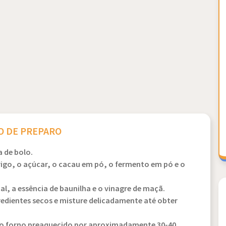
 DE PREPARO
 de bolo.
rigo, o açúcar, o cacau em pó, o fermento em pó e o
tal, a essência de baunilha e o vinagre de maçã.
gredientes secos e misture delicadamente até obter
ao forno preaquecido por aproximadamente 30-40