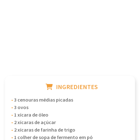
INGREDIENTES
-
3 cenouras médias picadas
-
3 ovos
-
1 xícara de óleo
-
2 xícaras de açúcar
-
2 xícaras de farinha de trigo
-
1 colher de sopa de fermento em pó