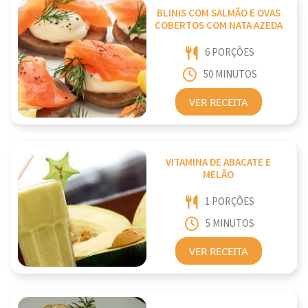
BLINIS COM SALMÃO E OVAS
COBERTOS COM NATA AZEDA
6 PORÇÕES
50 MINUTOS
VER RECEITA
VITAMINA DE ABACATE E
MELÃO
1 PORÇÕES
5 MINUTOS
VER RECEITA