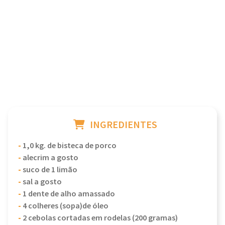
INGREDIENTES
-
1,0 kg. de bisteca de porco
-
alecrim a gosto
-
suco de 1 limão
-
sal a gosto
-
1 dente de alho amassado
-
4 colheres (sopa)de óleo
-
2 cebolas cortadas em rodelas (200 gramas)