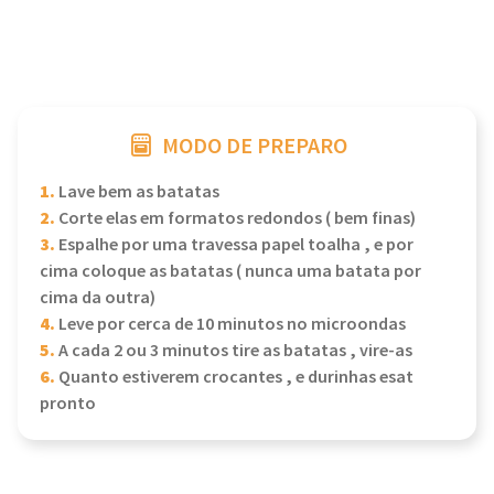
MODO DE PREPARO
1.
Lave bem as batatas
2.
Corte elas em formatos redondos ( bem finas)
3.
Espalhe por uma travessa papel toalha , e por
cima coloque as batatas ( nunca uma batata por
cima da outra)
4.
Leve por cerca de 10 minutos no microondas
5.
A cada 2 ou 3 minutos tire as batatas , vire-as
6.
Quanto estiverem crocantes , e durinhas esat
pronto