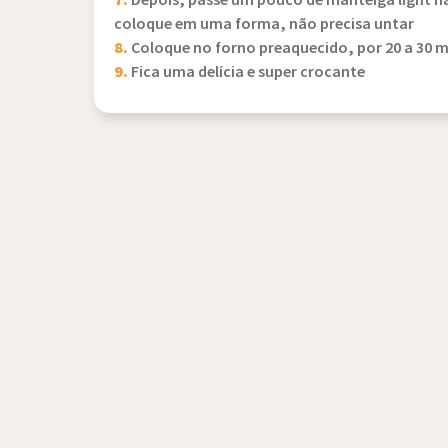
7.
Depois, passe um pouco de manteiga light na
coloque em uma forma, não precisa untar
8.
Coloque no forno preaquecido, por 20 a 30 
9.
Fica uma delícia e super crocante