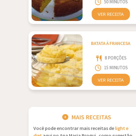
50 MINUTOS
VER RECEITA
BATATA À FRANCESA
8 PORÇÕES
15 MINUTOS
VER RECEITA
MAIS RECEITAS
Você pode encontrar mais receitas de
light e
diet
aqui no Ana Maria Brogui, como sugestão,