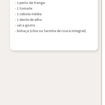
-
1 peito de frango
-
1 tomate
-
1 cebola média
-
1 dente de alho
-
sal a gosto
-
linhaça (chia ou farinha de rosca integral)