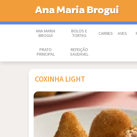
Ana Maria Brogui
ANA MARIA
BOLOS E
CARNES
AVES
BROGUI
TORTAS
PRATO
REFEIÇÃO
PRINCIPAL
SAUDÁVEL
COXINHA LIGHT