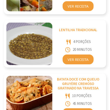
VER RECEITA
LENTILHA TRADICIONAL
4 PORÇÕES
20 MINUTOS
VER RECEITA
BATATA DOCE COM QUEIJO
GRUYÈRE CREMOSO
GRATINADO NA TRAVESSA
10 PORÇÕES
45 MINUTOS