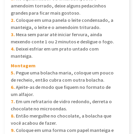
amendoim torrado, deixe alguns pedacinhos
grandes para ficar mais gostoso.
2.
Coloque em uma panela o leite condensado, a
manteiga, o leite e o amendoim triturado.
3.
Mexa sem parar até iniciar fervura, ainda
mexendo conte 1 ou 2 minutos e desligue o fogo.
4.
Deixei esfriar em um prato untado com
manteiga.
Montagem
5.
Pegue uma bolacha maria, coloque um pouco
de recheio, então cubra com outra bolacha.
6.
Ajeite-as de modo que fiquem no formato de
um alfajor.
7.
Em um refratario de vidro redondo, derreta o
chocolate no microondas.
8.
Então mergulhe no chocolate, a bolacha que
você acabou de fazer.
9.
Coloque em uma forma com papel manteiga e