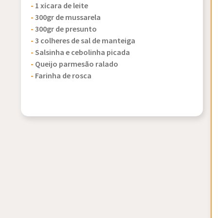
-
1 xícara de leite
-
300gr de mussarela
-
300gr de presunto
-
3 colheres de sal de manteiga
-
Salsinha e cebolinha picada
-
Queijo parmesão ralado
-
Farinha de rosca