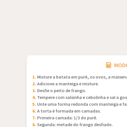
MODO
1.
Misture a batata em purê, os ovos, a maisena,
2.
Adicione a manteiga e misture.
3.
Desfie o peito de frango.
4.
Tempere com salsinha e cebolinha e sal a gos
5.
Unte uma forma redonda com manteiga e far
6.
A torta é formada em camadas.
7.
Primeira camada: 1/3 do purê.
8.
Segunda: metade do frango desfiado.