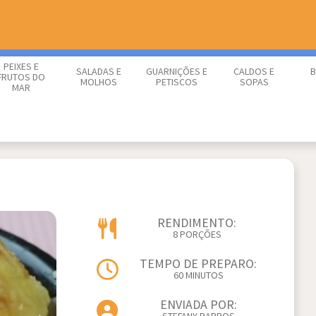
PEIXES E
SALADAS E
GUARNIÇÕES E
CALDOS E
B
FRUTOS DO
MOLHOS
PETISCOS
SOPAS
MAR
RENDIMENTO:
8 PORÇÕES
TEMPO DE PREPARO:
60 MINUTOS
ENVIADA POR: