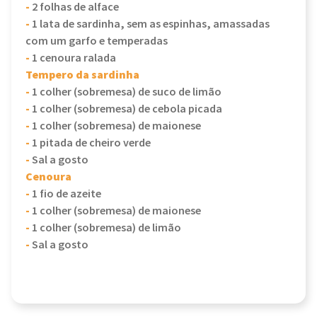
-
2 folhas de alface
-
1 lata de sardinha, sem as espinhas, amassadas
com um garfo e temperadas
-
1 cenoura ralada
Tempero da sardinha
-
1 colher (sobremesa) de suco de limão
-
1 colher (sobremesa) de cebola picada
-
1 colher (sobremesa) de maionese
-
1 pitada de cheiro verde
-
Sal a gosto
Cenoura
-
1 fio de azeite
-
1 colher (sobremesa) de maionese
-
1 colher (sobremesa) de limão
-
Sal a gosto