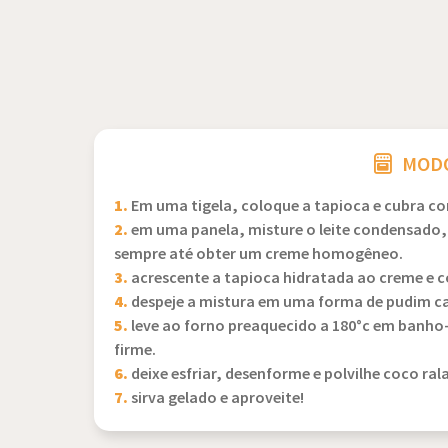
MODO
1.
Em uma tigela, coloque a tapioca e cubra com
2.
em uma panela, misture o leite condensado,
sempre até obter um creme homogêneo.
3.
acrescente a tapioca hidratada ao creme e 
4.
despeje a mistura em uma forma de pudim c
5.
leve ao forno preaquecido a 180°c em banho-
firme.
6.
deixe esfriar, desenforme e polvilhe coco ral
7.
sirva gelado e aproveite!